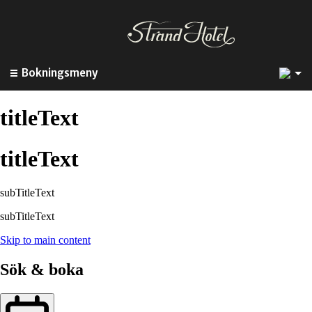
1
Bokningsmeny
titleText
titleText
subTitleText
subTitleText
Skip to main content
Sök & boka