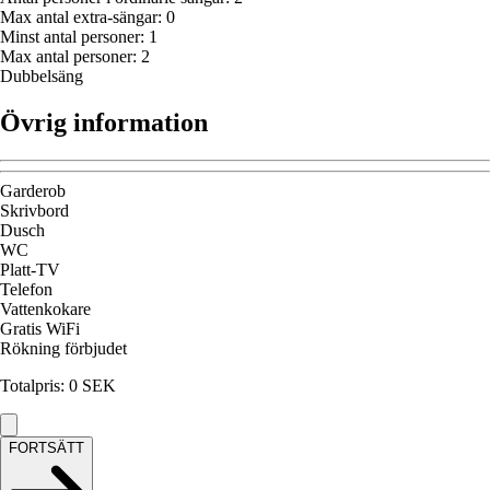
Max antal extra-sängar
:
0
Minst antal personer
:
1
Max antal personer
:
2
Dubbelsäng
Övrig information
Garderob
Skrivbord
Dusch
WC
Platt-TV
Telefon
Vattenkokare
Gratis WiFi
Rökning förbjudet
Totalpris
:
0
SEK
FORTSÄTT