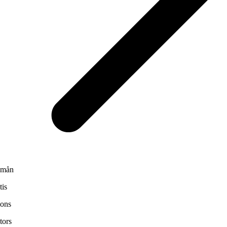
mån
tis
ons
tors